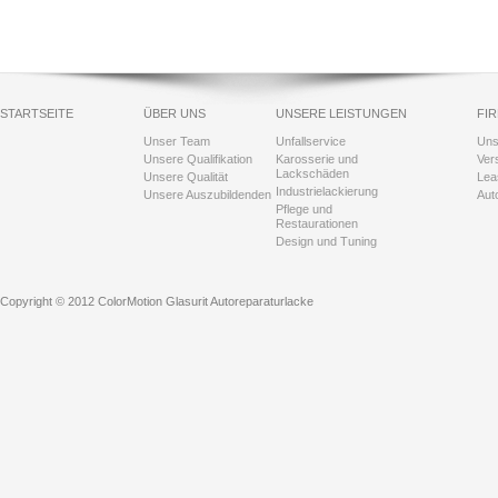
STARTSEITE
ÜBER UNS
UNSERE LEISTUNGEN
FI
Unser Team
Unfallservice
Uns
Unsere Qualifikation
Karosserie und
Ver
Lackschäden
Unsere Qualität
Lea
Industrielackierung
Unsere Auszubildenden
Aut
Pflege und
Restaurationen
Design und Tuning
Copyright © 2012 ColorMotion Glasurit Autoreparaturlacke