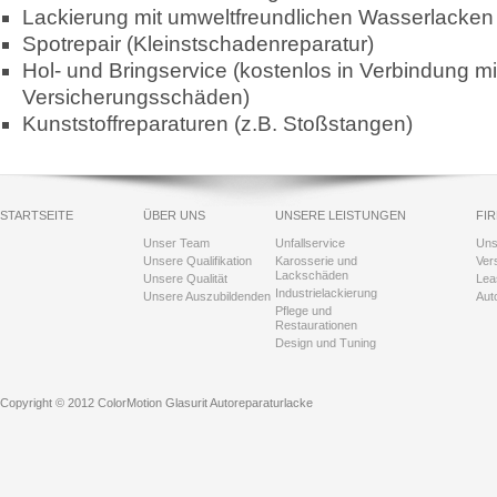
Lackierung mit umweltfreundlichen Wasserlacken
Spotrepair (Kleinstschadenreparatur)
Hol- und Bringservice (kostenlos in Verbindung mi
Versicherungsschäden)
Kunststoffreparaturen (z.B. Stoßstangen)
STARTSEITE
ÜBER UNS
UNSERE LEISTUNGEN
FI
Unser Team
Unfallservice
Uns
Unsere Qualifikation
Karosserie und
Ver
Lackschäden
Unsere Qualität
Lea
Industrielackierung
Unsere Auszubildenden
Aut
Pflege und
Restaurationen
Design und Tuning
Copyright © 2012 ColorMotion Glasurit Autoreparaturlacke