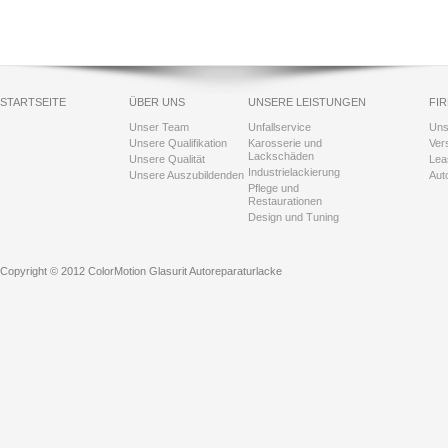
STARTSEITE
ÜBER UNS
UNSERE LEISTUNGEN
FI
Unser Team
Unfallservice
Uns
Unsere Qualifikation
Karosserie und
Ver
Lackschäden
Unsere Qualität
Lea
Industrielackierung
Unsere Auszubildenden
Aut
Pflege und
Restaurationen
Design und Tuning
Copyright © 2012 ColorMotion Glasurit Autoreparaturlacke