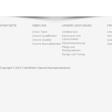
STARTSEITE
ÜBER UNS
UNSERE LEISTUNGEN
FI
Unser Team
Unfallservice
Uns
Unsere Qualifikation
Karosserie und
Ver
Lackschäden
Unsere Qualität
Lea
Industrielackierung
Unsere Auszubildenden
Aut
Pflege und
Restaurationen
Design und Tuning
Copyright © 2012 ColorMotion Glasurit Autoreparaturlacke